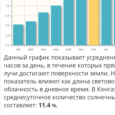
7.8
5.8
3.9
1.9
0.0
янв
фев
мар
апр
май
июн
июл
авг
Данный график показывает усреднен
часов за день, в течение которых п
лучи достигают поверхности земли. 
показатель влияют как длина световог
облачность в дневное время. В Конга
среднесуточное количество солнечны
составляет:
11.4 ч.