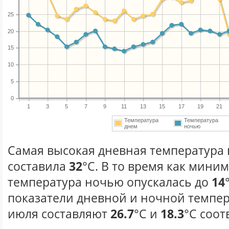
25
20
15
10
5
0
1
3
5
7
9
11
13
15
17
19
21
Температура
Температура
днем
ночью
Самая высокая дневная температура 
составила
32
°С. В то время как мини
температура ночью опускалась до
14
показатели дневной и ночной темпер
июля составляют
26.7
°С и
18.3
°С соот