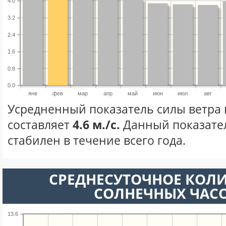
4.0
3.2
2.4
1.6
0.8
0.0
янв
фев
мар
апр
май
июн
июл
авг
Усредненный показатель силы ветра 
составляет
4.6 м./с.
Данный показате
стабилен в течение всего года.
СРЕДНЕСУТОЧНОЕ КОЛ
СОЛНЕЧНЫХ ЧАС
13.6