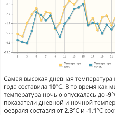
6.6
2.7
-1.2
-5.2
-9.1
-13.0
1
3
5
7
9
11
13
15
17
19
21
Температура
Температура
днем
ночью
Самая высокая дневная температура 
года составила
10
°С. В то время как
температура ночью опускалась до
-9
°
показатели дневной и ночной темпер
февраля составляют
2.3
°С и
-1.1
°С соо