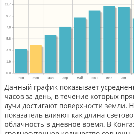
11.7
9.7
7.8
5.8
3.9
1.9
0.0
янв
фев
мар
апр
май
июн
июл
авг
Данный график показывает усреднен
часов за день, в течение которых п
лучи достигают поверхности земли. 
показатель влияют как длина световог
облачность в дневное время. В Конга
среднесуточное количество солнечны