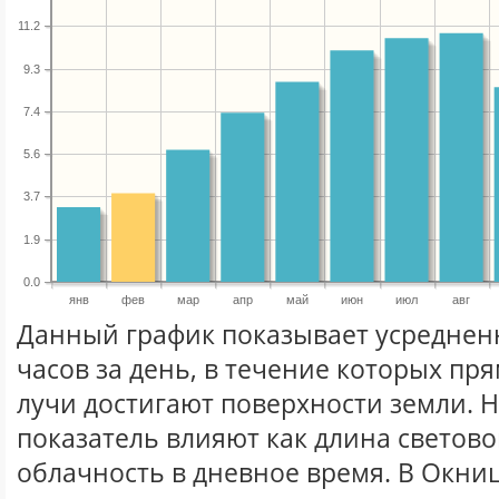
11.2
9.3
7.4
5.6
3.7
1.9
0.0
янв
фев
мар
апр
май
июн
июл
авг
Данный график показывает усреднен
часов за день, в течение которых п
лучи достигают поверхности земли. 
показатель влияют как длина световог
облачность в дневное время. В Окни