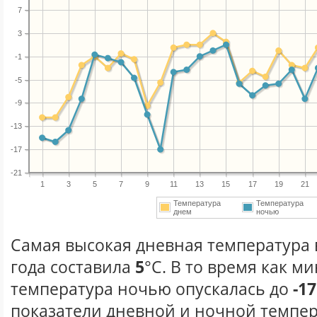
7
3
-1
-5
-9
-13
-17
-21
1
3
5
7
9
11
13
15
17
19
21
Температура
Температура
днем
ночью
Самая высокая дневная температура 
года составила
5
°С. В то время как 
температура ночью опускалась до
-17
показатели дневной и ночной темпер