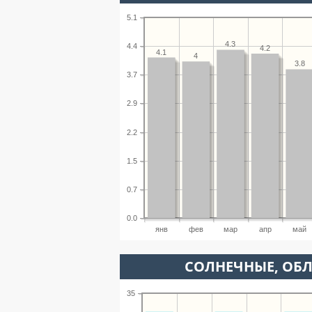
5.1
4.3
4.4
4.2
4.1
4
3.8
3.7
2.9
2.2
1.5
0.7
0.0
янв
фев
мар
апр
май
CОЛНЕЧНЫЕ, ОБ
35