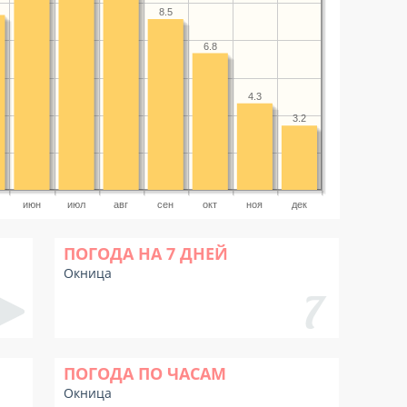
8.5
6.8
4.3
3.2
июн
июл
авг
сен
окт
ноя
дек
ПОГОДА НА 7 ДНЕЙ
Окница
ПОГОДА ПО ЧАСАМ
Окница