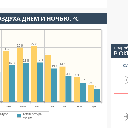
ЗДУХА ДНЕМ И НОЧЬЮ, °C
27.8
26.9
Подроб
24.6
В О
21.9
17.1
16.8
15.3
С
14.4
13.1
9
8.1
7.4
3.7
2.0
-0.7
июн
июл
авг
сен
окт
ноя
дек
атура
Температура
ночью