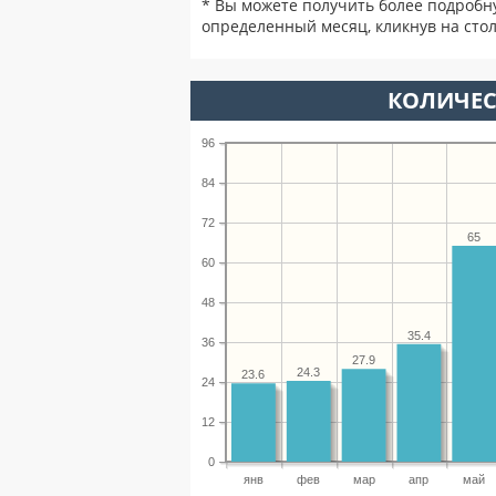
* Вы можете получить более подробн
определенный месяц, кликнув на стол
КОЛИЧЕС
96
84
72
65
60
48
35.4
36
27.9
24.3
23.6
24
12
0
янв
фев
мар
апр
май