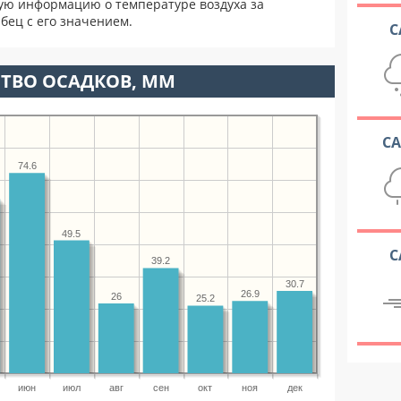
ую информацию о температуре воздуха за
бец с его значением.
С
ТВО ОСАДКОВ, ММ
С
74.6
49.5
С
39.2
30.7
26.9
26
25.2
июн
июл
авг
сен
окт
ноя
дек