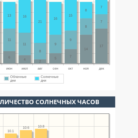
7
8
13
15
16
16
21
7
8
11
9
11
9
17
14
8
7
6
5
4
2
июн
июл
авг
сен
окт
ноя
дек
Облачные
Солнечные
дни
дни
ОЛИЧЕСТВО СОЛНЕЧНЫХ ЧАСОВ
10.8
10.6
10.1