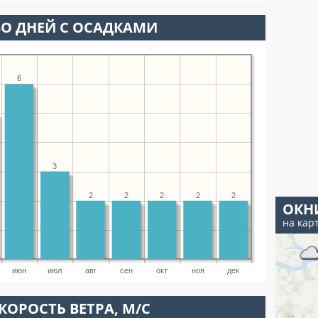
О ДНЕЙ С ОСАДКАМИ
6
3
2
2
2
2
2
ОКН
на кар
июн
июл
авг
сен
окт
ноя
дек
КОРОСТЬ ВЕТРА, М/С