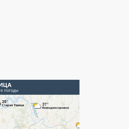
ИЦА
те погоды