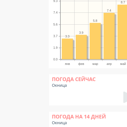
9.3
8.7
7.4
7.4
5.8
5.6
3.9
3.7
3.3
1.9
0.0
янв
фев
мар
апр
май
ПОГОДА СЕЙЧАС
Окница
ПОГОДА НА 14 ДНЕЙ
Окница