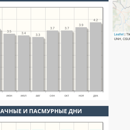
4.2
3.9
3.7
3.7
3.5
3.4
Leaflet
| T
3.3
UNH, CSUM
июн
июл
авг
сен
окт
ноя
дек
ЛАЧНЫЕ И ПАСМУРНЫЕ ДНИ