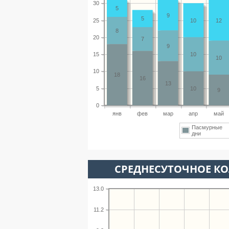
30
5
9
5
25
10
12
8
20
7
9
15
10
10
10
18
16
13
5
10
9
0
янв
фев
мар
апр
май
Пасмурные
дни
СРЕДНЕСУТОЧНОЕ К
13.0
11.2