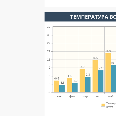
ТЕМПЕРАТУРА ВО
39
33
27
19.5
21
14.5
15
10.
8.0
9
7.1
2.3
1.5
3
-0.5
-2.2
-3.5
-3
-9
янв
фев
мар
апр
май
Темпер
днем