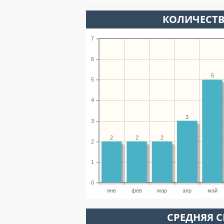
КОЛИЧЕСТВ
7
6
5
5
4
3
3
2
2
2
2
1
0
янв
фев
мар
апр
май
СРЕДНЯЯ С