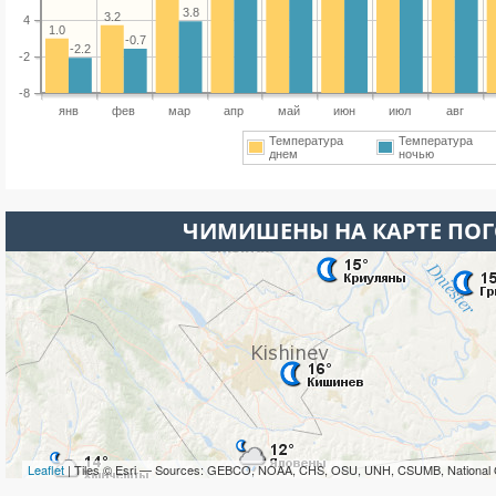
3.8
3.2
4
1.0
-0.7
-2.2
-2
-8
янв
фев
мар
апр
май
июн
июл
авг
Температура
Температура
днем
ночью
ЧИМИШЕНЫ НА КАРТЕ ПО
Leaflet
| Tiles © Esri — Sources: GEBCO, NOAA, CHS, OSU, UNH, CSUMB, National 