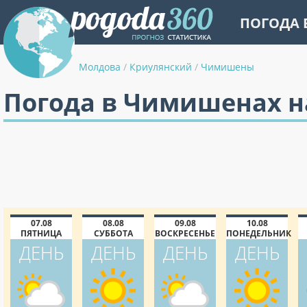
ПОГОДА 
Молдова
/
Криулянский
/
Чимишены
Погода в Чимишенах н
07.08
08.08
09.08
10.08
ПЯТНИЦА
СУББОТА
ВОСКРЕСЕНЬЕ
ПОНЕДЕЛЬНИК
ДЕНЬ
ДЕНЬ
ДЕНЬ
ДЕНЬ