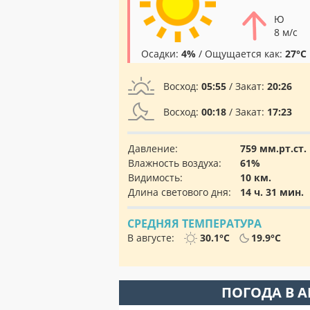
Ю
8 м/с
Осадки:
4%
/ Ощущается как:
27°C
Восход:
05:55
/ Закат:
20:26
Восход:
00:18
/ Закат:
17:23
Давление:
759 мм.рт.ст.
Влажность воздуха:
61%
Видимость:
10 км.
Длина светового дня:
14 ч. 31 мин.
СРЕДНЯЯ ТЕМПЕРАТУРА
В августе:
30.1°C
19.9°C
ПОГОДА В 