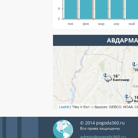
9
0
янв
фев
мар
апр
май
АВДАРМА
Leaflet
| Tiles © Esri — Sources: GEBCO, NOAA, C
© 2014 pogoda360.ru
Все права защищены
admin@pogoda360.ru