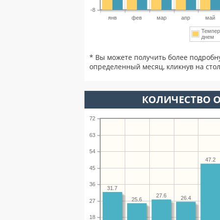
-8
янв
фев
мар
апр
май
Темпер
днем
* Вы можете получить более подробн
определенный месяц, кликнув на стол
КОЛИЧЕСТВО О
72
63
54
47.2
45
36
31.7
27.6
26.4
25.6
27
18