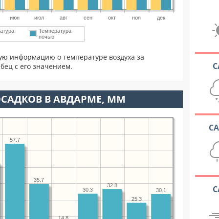
июн
июл
авг
сен
окт
ноя
дек
атура
Температура
ночью
ую информацию о температуре воздуха за
С
бец с его значением.
САДКОВ В АВДАРМЕ, ММ
С
57.7
35.7
32.8
С
30.3
30.1
25.3
14.8