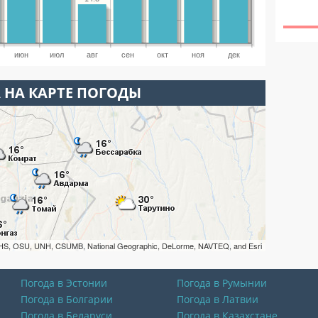
июн
июл
авг
сен
окт
ноя
дек
 НА КАРТЕ ПОГОДЫ
HS, OSU, UNH, CSUMB, National Geographic, DeLorme, NAVTEQ, and Esri
Погода в Эстонии
Погода в Румынии
Погода в Болгарии
Погода в Латвии
Погода в Беларуси
Погода в Казахстане