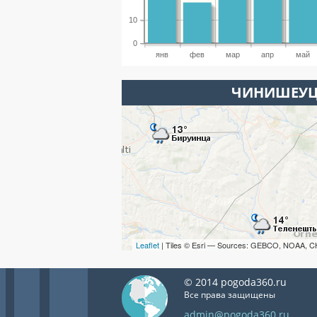
10
0
янв
фев
мар
апр
май
ЧИНИШЕУЦ
Leaflet
| Tiles © Esri — Sources: GEBCO, NOAA, C
© 2014 pogoda360.ru
Все права защищены
admin@pogoda360.ru