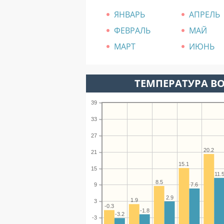
ЯНВАРЬ
АПРЕЛЬ
ФЕВРАЛЬ
МАЙ
МАРТ
ИЮНЬ
ТЕМПЕРАТУРА ВО
39
33
27
20.2
21
15.1
15
11.
8.5
7.6
9
2.9
1.9
3
-0.3
-1.8
-3.2
-3