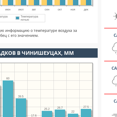
июн
июл
авг
сен
окт
ноя
дек
атура
Температура
ночью
ую информацию о температуре воздуха за
С
бец с его значением.
АДКОВ В ЧИНИШЕУЦАХ, ММ
С
60
39.5
С
27.5
26.7
25.2
22
17.6