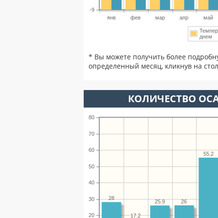
-9
янв
фев
мар
апр
май
Темпер
днем
* Вы можете получить более подробн
определенный месяц, кликнув на стол
КОЛИЧЕСТВО ОС
80
70
60
55.2
50
40
28
30
26
25.9
20
17.2