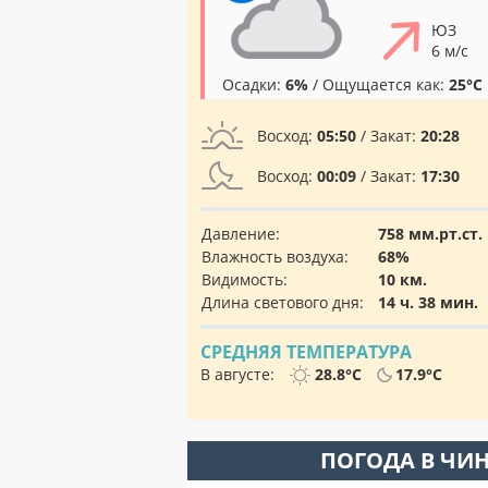
ЮЗ
6 м/с
Осадки:
6%
/ Ощущается как:
25°C
Восход:
05:50
/ Закат:
20:28
Восход:
00:09
/ Закат:
17:30
Давление:
758 мм.рт.ст.
Влажность воздуха:
68%
Видимость:
10 км.
Длина светового дня:
14 ч. 38 мин.
СРЕДНЯЯ ТЕМПЕРАТУРА
В августе:
28.8°C
17.9°C
ПОГОДА В ЧИ