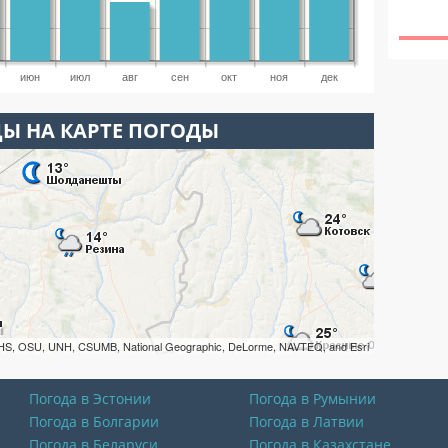
июн
июл
авг
сен
окт
ноя
дек
Ы НА КАРТЕ ПОГОДЫ
HS, OSU, UNH, CSUMB, National Geographic, DeLorme, NAVTEQ, and Esri
Погода в Эстонии
Погода в Румынии
Погода в Болгарии
Погода в Латвии
Погода в Беларуси
Погода в Казахстане