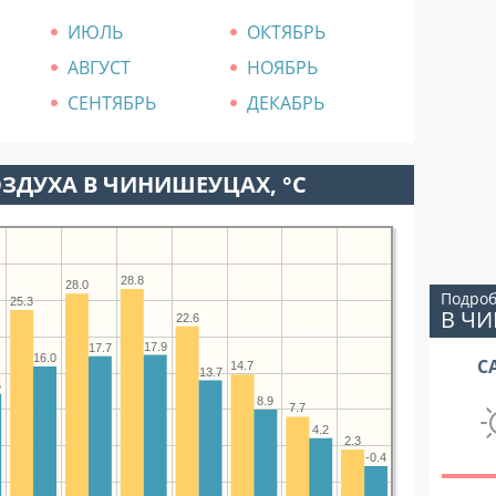
ИЮЛЬ
ОКТЯБРЬ
АВГУСТ
НОЯБРЬ
СЕНТЯБРЬ
ДЕКАБРЬ
ЗДУХА В ЧИНИШЕУЦАХ, °C
28.8
28.0
Подроб
25.3
В Ч
22.6
17.9
17.7
16.0
С
14.7
13.7
5
8.9
7.7
4.2
2.3
-0.4