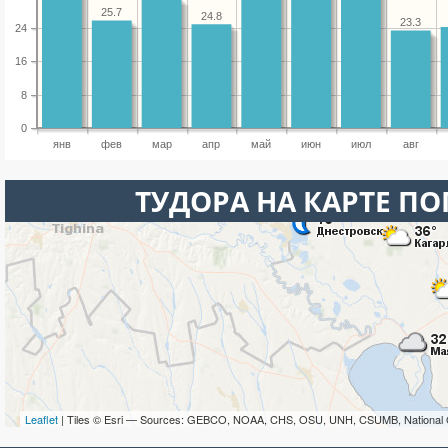
25.7
24.8
23.3
24
16
8
0
янв
фев
мар
апр
май
июн
июл
авг
ТУДОРА НА КАРТЕ П
Leaflet
| Tiles © Esri — Sources: GEBCO, NOAA, CHS, OSU, UNH, CSUMB, National 