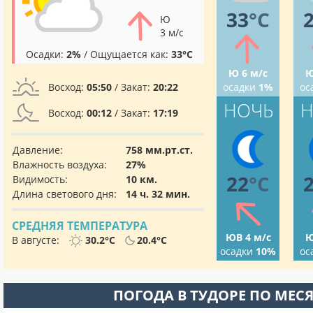
33
°C
Ю
3 м/с
Осадки:
2%
/ Ощущается как:
33°C
Ю 6 м/с
Ю
Восход:
05:50
/ Закат:
20:22
осадки
1%
ос
НОЧЬ
Н
Восход:
00:12
/ Закат:
17:19
Давление:
758 мм.рт.ст.
Влажность воздуха:
27%
22
°C
Видимость:
10 км.
Длина светового дня:
14 ч. 32 мин.
СРЕДНЯЯ ТЕМПЕРАТУРА
ЮВ 4 м/с
Ю
В августе:
30.2°C
20.4°C
осадки
10%
ос
ПОГОДА В ТУДОРЕ ПО МЕС