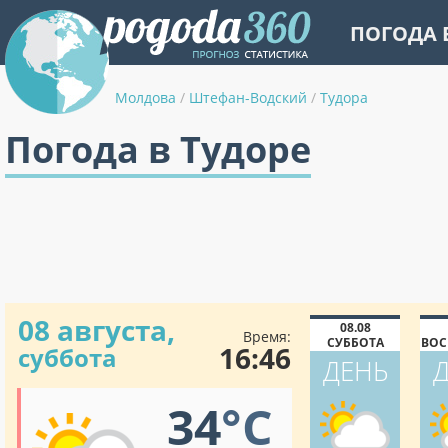
ПОГОДА 
Молдова
/
Штефан-Водский
/
Тудора
Погода в Тудоре
08 августа,
08.08
Время:
СУББОТА
ВОС
16:46
суббота
ДЕНЬ
34
°C