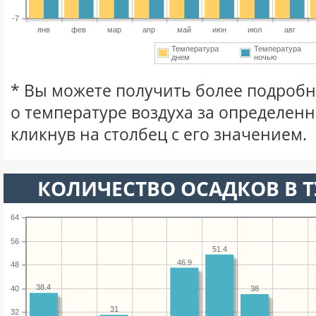
-7
янв
фев
мар
апр
май
июн
июл
авг
Температура
Температура
днем
ночью
* Вы можете получить более подро
о температуре воздуха за определен
кликнув на столбец с его значением.
КОЛИЧЕСТВО ОСАДКОВ В Т
64
56
51.4
46.9
48
38.4
40
38
31
32