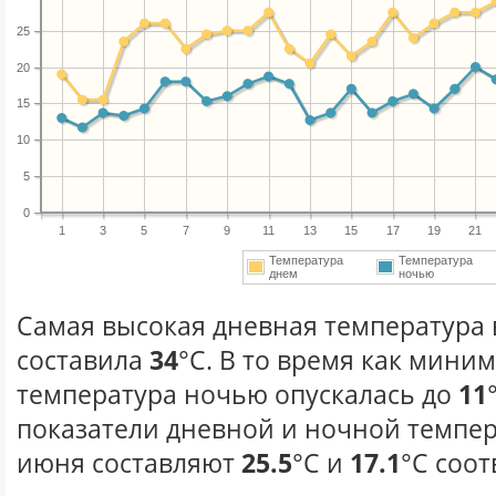
25
20
15
10
5
0
1
3
5
7
9
11
13
15
17
19
21
Температура
Температура
днем
ночью
Самая высокая дневная температура 
составила
34
°С. В то время как мини
температура ночью опускалась до
11
показатели дневной и ночной темпер
июня составляют
25.5
°С и
17.1
°С соот