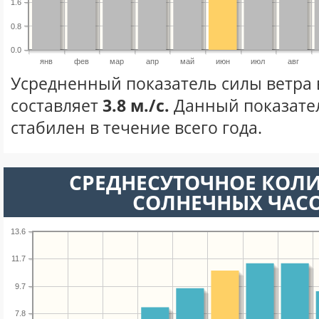
1.6
0.8
0.0
янв
фев
мар
апр
май
июн
июл
авг
Усредненный показатель силы ветра
составляет
3.8 м./с.
Данный показате
стабилен в течение всего года.
СРЕДНЕСУТОЧНОЕ КОЛ
СОЛНЕЧНЫХ ЧАС
13.6
11.7
9.7
7.8