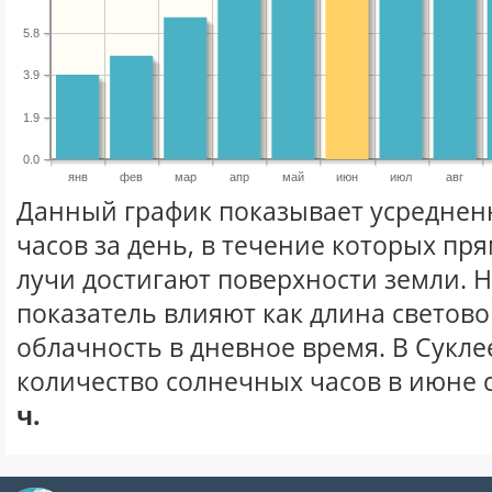
5.8
3.9
1.9
0.0
янв
фев
мар
апр
май
июн
июл
авг
Данный график показывает усреднен
часов за день, в течение которых п
лучи достигают поверхности земли. 
показатель влияют как длина световог
облачность в дневное время. В Сукле
количество солнечных часов в июне 
ч.