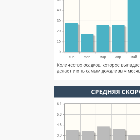
40
30
20
10
0
янв
фев
мар
апр
май
Количество осадков, которое выпадае
делает июнь самым дождливым месяце
СРЕДНЯЯ СКОР
6.1
5.3
4.6
3.8