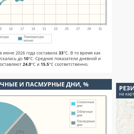
3
15
17
19
21
23
25
27
29
31
атура
Температура
ночью
в июне 2026 года составила
33
°С. В то время как
скалась до
10
°C. Средние показатели дневной и
составляют
24.0
°С и
15.5
°С соответственно.
ЧНЫЕ И ПАСМУРНЫЕ ДНИ, %
РЕЗ
на кар
Солнечные
дни
Облачные
дни
Пасмурные
дни
13%