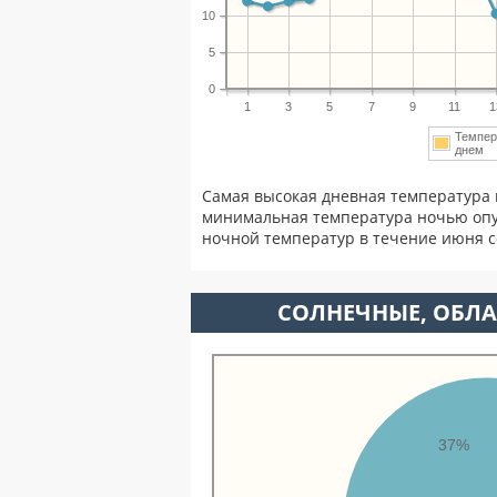
10
5
0
1
3
5
7
9
11
1
Темпер
днем
Самая высокая дневная температура 
минимальная температура ночью опу
ночной температур в течение июня 
CОЛНЕЧНЫЕ, ОБЛА
37%