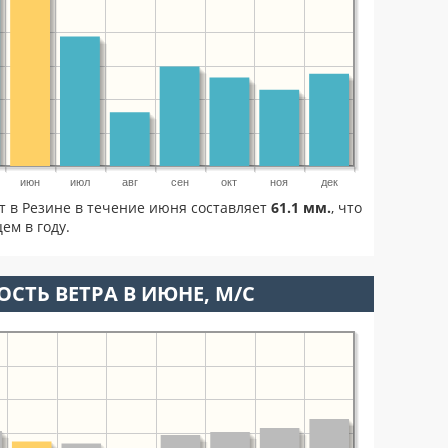
июн
июл
авг
сен
окт
ноя
дек
т в Резине в течение июня составляет
61.1 мм.
, что
м в году.
ОСТЬ ВЕТРА В ИЮНЕ, М/С