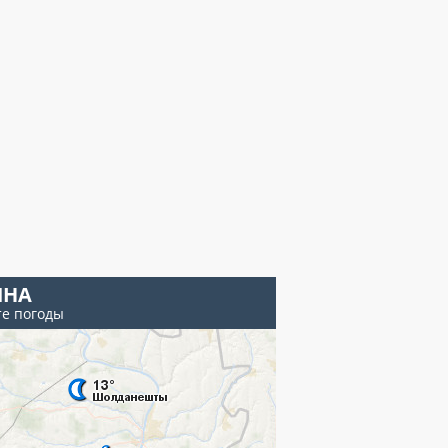
ИНА
те погоды