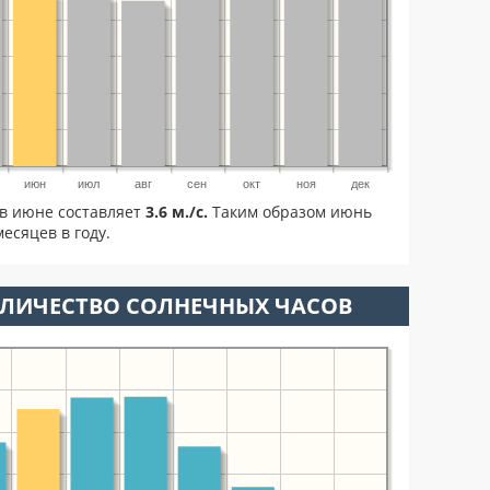
июн
июл
авг
сен
окт
ноя
дек
в июне составляет
3.6 м./с.
Таким образом июнь
есяцев в году.
ОЛИЧЕСТВО СОЛНЕЧНЫХ ЧАСОВ