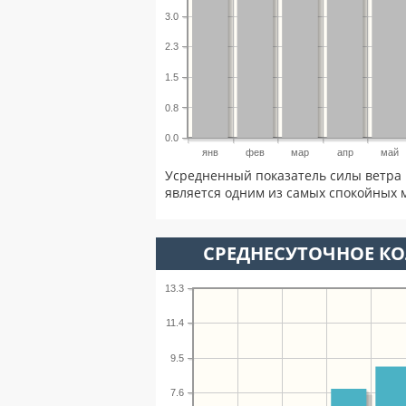
3.0
2.3
1.5
0.8
0.0
янв
фев
мар
апр
май
Усредненный показатель силы ветра 
является одним из самых спокойных м
СРЕДНЕСУТОЧНОЕ К
13.3
11.4
9.5
7.6