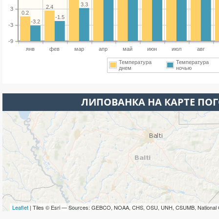
3.3
2.4
3
0.2
-1.5
-3.2
-3
-9
янв
фев
мар
апр
май
июн
июл
авг
Температура
Температура
днем
ночью
ЛИПОВАНКА НА КАРТЕ ПО
Leaflet
| Tiles © Esri — Sources: GEBCO, NOAA, CHS, OSU, UNH, CSUMB, National 