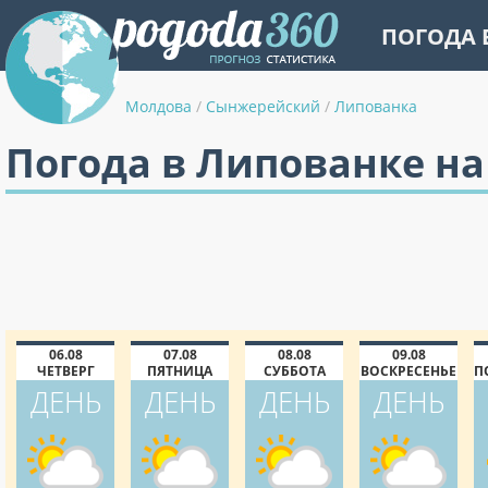
ПОГОДА 
Молдова
/
Сынжерейский
/
Липованка
Погода в Липованке на
06.08
07.08
08.08
09.08
ЧЕТВЕРГ
ПЯТНИЦА
СУББОТА
ВОСКРЕСЕНЬЕ
П
ДЕНЬ
ДЕНЬ
ДЕНЬ
ДЕНЬ