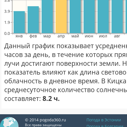
5.8
3.9
1.9
0.0
янв
фев
мар
апр
май
июн
июл
авг
Данный график показывает усреднен
часов за день, в течение которых п
лучи достигают поверхности земли. 
показатель влияют как длина световог
облачность в дневное время. В Кицк
среднесуточное количество солнечны
составляет:
8.2 ч.
© 2014 pogoda360.ru
Погода в Эстонии
Все права защищены
Погода в Болгарии