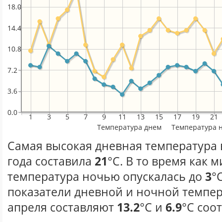
18.0
14.4
10.8
7.2
3.6
0.0
1
3
5
7
9
11
13
15
17
19
21
Температура днем
Температура 
Самая высокая дневная температура 
года составила
21
°С. В то время как
температура ночью опускалась до
3
°
показатели дневной и ночной темпер
апреля составляют
13.2
°С и
6.9
°С соо