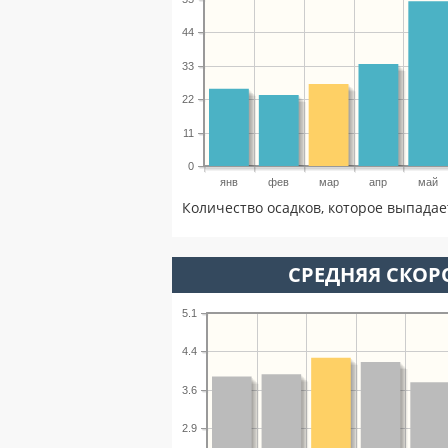
44
33
22
11
0
янв
фев
мар
апр
май
Количество осадков, которое выпадае
СРЕДНЯЯ СКОРО
5.1
4.4
3.6
2.9