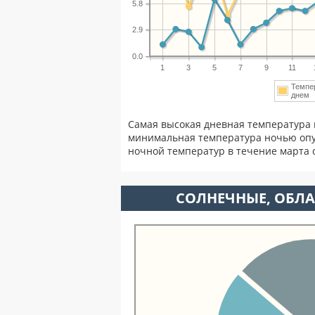
5.8
2.9
0.0
1
3
5
7
9
11
Темпе
дне
Самая высокая дневная температура 
минимальная температура ночью опу
ночной температур в течение марта
CОЛНЕЧНЫЕ, ОБЛА