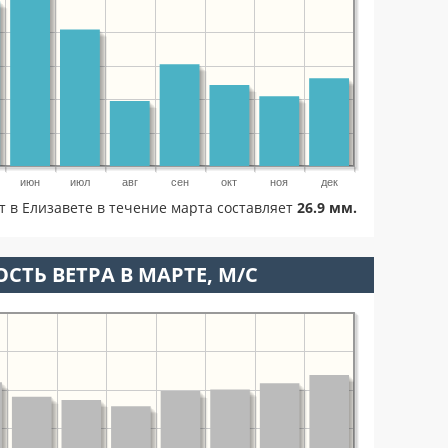
июн
июл
авг
сен
окт
ноя
дек
т в Елизавете в течение марта составляет
26.9 мм.
СТЬ ВЕТРА В МАРТЕ, М/С