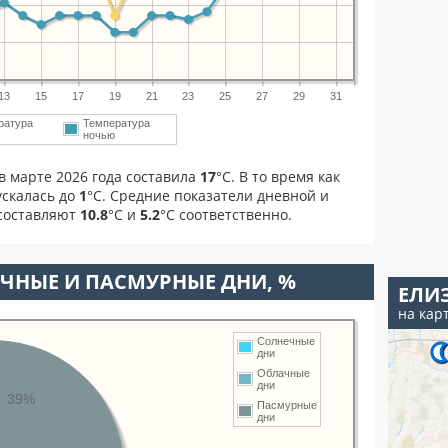
13
15
17
19
21
23
25
27
29
31
ратура
Температура
м
ночью
в марте 2026 года составила
17
°С. В то время как
скалась до
1
°C. Средние показатели дневной и
 составляют
10.8
°С и
5.2
°С соответственно.
ЧНЫЕ И ПАСМУРНЫЕ ДНИ, %
ЕЛИ
на кар
Солнечные
дни
Облачные
дни
39%
Пасмурные
дни