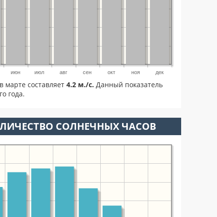
июн
июл
авг
сен
окт
ноя
дек
в марте составляет
4.2 м./с.
Данный показатель
о года.
ОЛИЧЕСТВО СОЛНЕЧНЫХ ЧАСОВ