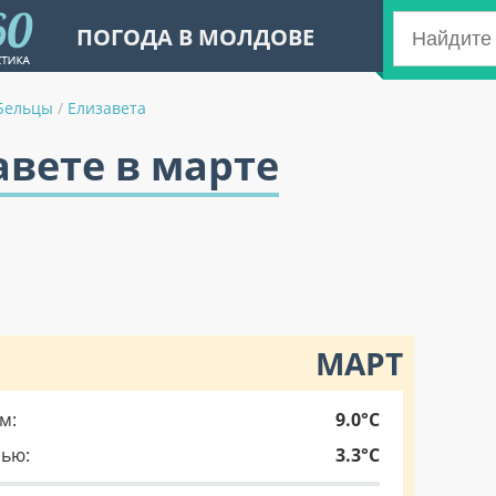
ПОГОДА В МОЛДОВЕ
Бельцы
/
Елизавета
авете в марте
МАРТ
м:
9.0°C
чью:
3.3°C