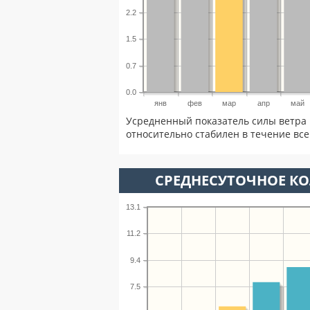
2.2
1.5
0.7
0.0
янв
фев
мар
апр
май
Усредненный показатель силы ветра 
относительно стабилен в течение всег
СРЕДНЕСУТОЧНОЕ К
13.1
11.2
9.4
7.5