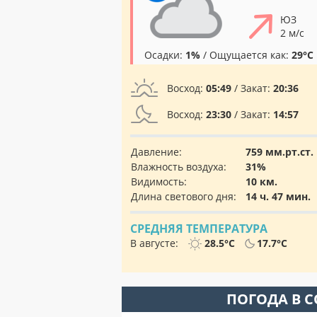
ЮЗ
2 м/с
Осадки:
1%
/ Ощущается как:
29°C
Восход:
05:49
/ Закат:
20:36
Восход:
23:30
/ Закат:
14:57
Давление:
759 мм.рт.ст.
Влажность воздуха:
31%
Видимость:
10 км.
Длина светового дня:
14 ч. 47 мин.
СРЕДНЯЯ ТЕМПЕРАТУРА
В августе:
28.5°C
17.7°C
ПОГОДА В 