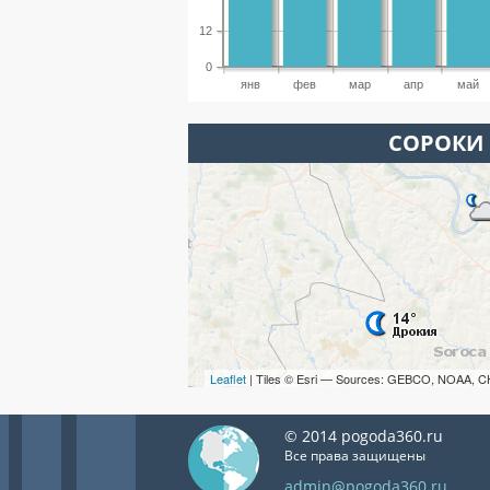
12
0
янв
фев
мар
апр
май
СОРОКИ 
Leaflet
| Tiles © Esri — Sources: GEBCO, NOAA, C
© 2014 pogoda360.ru
Все права защищены
admin@pogoda360.ru