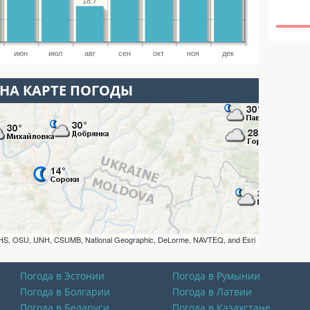
18.7
июн
июл
авг
сен
окт
ноя
дек
НА КАРТЕ ПОГОДЫ
HS, OSU, UNH, CSUMB, National Geographic, DeLorme, NAVTEQ, and Esri
Погода в Эстонии
Погода в Румынии
Погода в Болгарии
Погода в Латвии
Погода в Беларуси
Погода в Казахстане