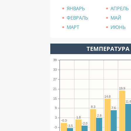
ЯНВАРЬ
АПРЕЛЬ
ФЕВРАЛЬ
МАЙ
МАРТ
ИЮНЬ
ТЕМПЕРАТУРА 
39
33
27
19.9
21
14.8
15
11.
8.3
7.6
9
2.8
1.8
3
-0.3
-2.0
-3.5
-3