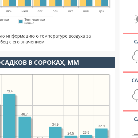
июн
июл
авг
сен
окт
ноя
дек
атура
Температура
ночью
ую информацию о температуре воздуха за
С
бец с его значением.
САДКОВ В СОРОКАХ, ММ
С
73.4
46.7
С
34.9
32.9
25.5
24.5