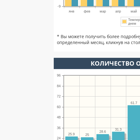
-9
янв
фев
мар
апр
май
Темпер
днем
* Вы можете получить более подробн
определенный месяц, кликнув на стол
КОЛИЧЕСТВО О
96
84
72
61.7
60
48
36
31.3
28.6
25.9
25
24