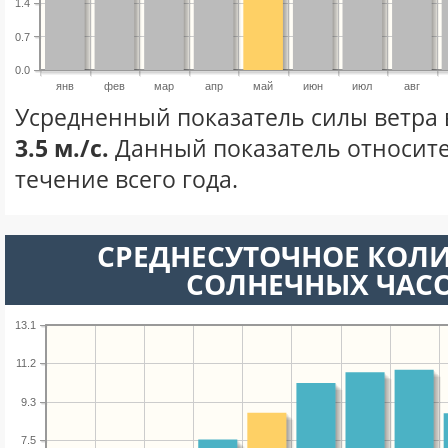
1.4
0.7
0.0
янв
фев
мар
апр
май
июн
июл
авг
Усредненный показатель силы ветра 
3.5 м./с.
Данный показатель относите
течение всего года.
СРЕДНЕСУТОЧНОЕ КОЛ
СОЛНЕЧНЫХ ЧАС
13.1
11.2
9.3
7.5