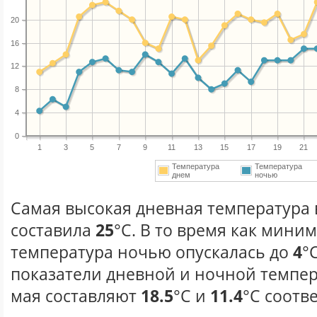
20
16
12
8
4
0
1
3
5
7
9
11
13
15
17
19
21
Температура
Температура
днем
ночью
Самая высокая дневная температура в
составила
25
°С. В то время как мини
температура ночью опускалась до
4
°
показатели дневной и ночной темпер
мая составляют
18.5
°С и
11.4
°С соотв