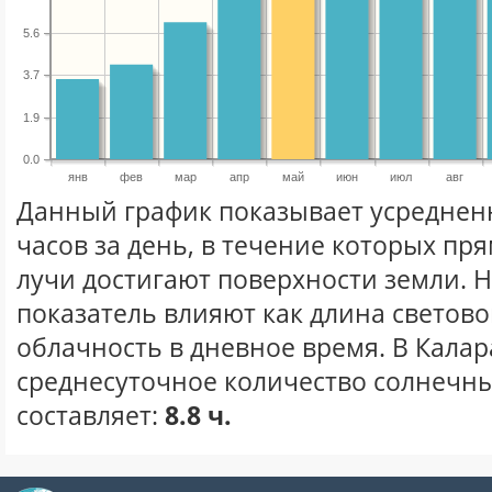
5.6
3.7
1.9
0.0
янв
фев
мар
апр
май
июн
июл
авг
Данный график показывает усреднен
часов за день, в течение которых п
лучи достигают поверхности земли. 
показатель влияют как длина световог
облачность в дневное время. В Кала
среднесуточное количество солнечны
составляет:
8.8 ч.