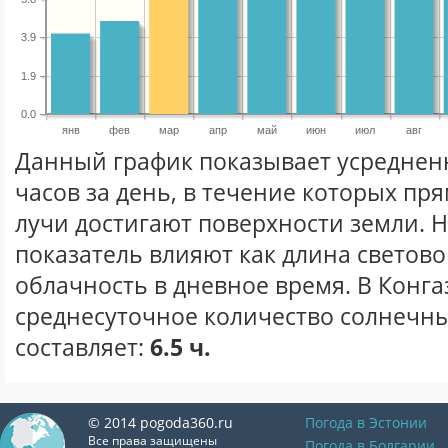
3.9
1.9
0.0
янв
фев
мар
апр
май
июн
июл
авг
Данный график показывает усреднен
часов за день, в течение которых п
лучи достигают поверхности земли. 
показатель влияют как длина световог
облачность в дневное время. В Конга
среднесуточное количество солнечны
составляет:
6.5 ч.
© 2014 pogoda360.ru
Погода в Эстонии
Все права защищены
Погода в Болгарии