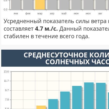
0.8
0.0
янв
фев
мар
апр
май
июн
июл
авг
Усредненный показатель силы ветра 
составляет
4.7 м./с.
Данный показате
стабилен в течение всего года.
СРЕДНЕСУТОЧНОЕ КОЛ
СОЛНЕЧНЫХ ЧАС
13.6
11.7
9.7
7.8
5.8