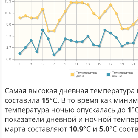
13.3
10.6
8.0
5.3
2.7
0.0
1
3
5
7
9
11
13
15
17
19
21
Температура
Температура
днем
ночью
Самая высокая дневная температура в
составила
15
°С. В то время как мини
температура ночью опускалась до
1
°
показатели дневной и ночной темпер
марта составляют
10.9
°С и
5.0
°С соот