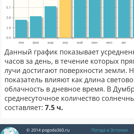
5.7
3.8
1.9
0.0
янв
фев
мар
апр
май
июн
июл
авг
Данный график показывает усреднен
часов за день, в течение которых п
лучи достигают поверхности земли. 
показатель влияют как длина световог
облачность в дневное время. В Думб
среднесуточное количество солнечны
составляет:
7.5 ч.
© 2014 pogoda360.ru
Погода в Эстонии