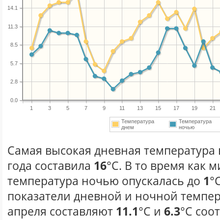
14.1
11.3
8.5
5.7
2.8
0.0
1
3
5
7
9
11
13
15
17
19
21
Температура
Температура
днем
ночью
Самая высокая дневная температура 
года составила
16
°С. В то время как
температура ночью опускалась до
1
°
показатели дневной и ночной темпер
апреля составляют
11.1
°С и
6.3
°С соо