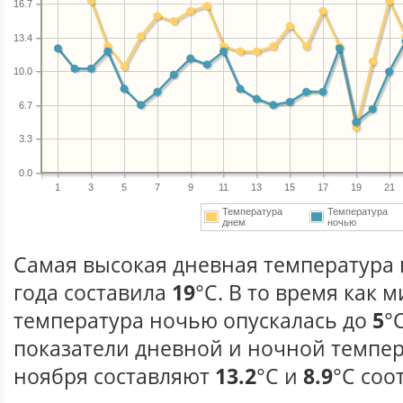
16.7
13.4
10.0
6.7
3.3
0.0
1
3
5
7
9
11
13
15
17
19
21
Температура
Температура
днем
ночью
Самая высокая дневная температура 
года составила
19
°С. В то время как
температура ночью опускалась до
5
°
показатели дневной и ночной темпер
ноября составляют
13.2
°С и
8.9
°С соо