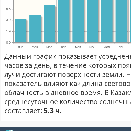
5.8
3.9
1.9
0.0
янв
фев
мар
апр
май
июн
июл
авг
Данный график показывает усреднен
часов за день, в течение которых п
лучи достигают поверхности земли. 
показатель влияют как длина световог
облачность в дневное время. В Казак
среднесуточное количество солнечны
составляет:
5.3 ч.