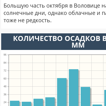
Большую часть октября в Воловице 
солнечные дни, однако облачные и 
тоже не редкость.
КОЛИЧЕСТВО ОСАДКОВ В
ММ
96
84
72
60
48
36
24