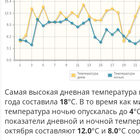
15.4
12.3
9.3
6.2
3.1
0.0
1
3
5
7
9
11
13
15
17
19
21
Температура
Температура
днем
ночью
Самая высокая дневная температура 
года составила
18
°С. В то время как
температура ночью опускалась до
4
°
показатели дневной и ночной темпер
октября составляют
12.0
°С и
8.0
°С со