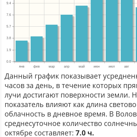
9.4
7.6
5.7
3.8
1.9
0.0
янв
фев
мар
апр
май
июн
июл
авг
Данный график показывает усреднен
часов за день, в течение которых п
лучи достигают поверхности земли. 
показатель влияют как длина световог
облачность в дневное время. В Воло
среднесуточное количество солнечны
октябре составляет:
7.0 ч.