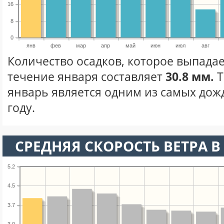
16
8
0
янв
фев
мар
апр
май
июн
июл
авг
Количество осадков, которое выпадае
течение января составляет
30.8 мм.
Т
январь является одним из самых дож
году.
СРЕДНЯЯ СКОРОСТЬ ВЕТРА В 
5.2
4.5
3.7
3.0