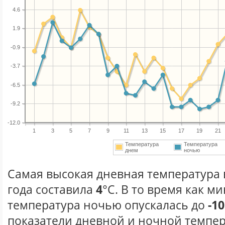
4.6
1.9
-0.9
-3.7
-6.5
-9.2
-12.0
1
3
5
7
9
11
13
15
17
19
21
Температура
Температура
днем
ночью
Самая высокая дневная температура 
года составила
4
°С. В то время как 
температура ночью опускалась до
-10
показатели дневной и ночной темпер