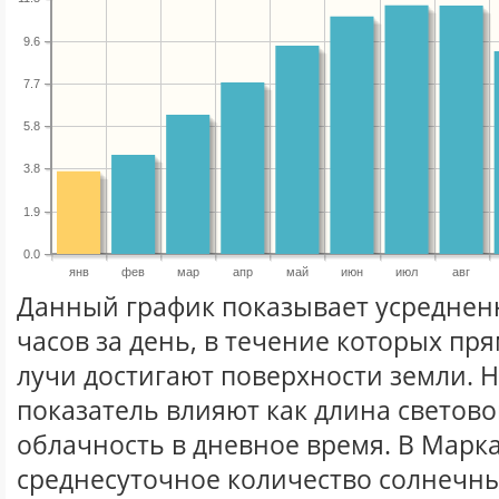
9.6
7.7
5.8
3.8
1.9
0.0
янв
фев
мар
апр
май
июн
июл
авг
Данный график показывает усреднен
часов за день, в течение которых п
лучи достигают поверхности земли. 
показатель влияют как длина световог
облачность в дневное время. В Марк
среднесуточное количество солнечны