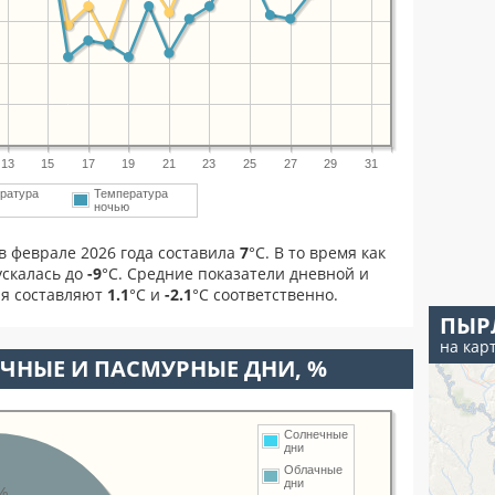
13
15
17
19
21
23
25
27
29
31
ратура
Температура
м
ночью
в феврале 2026 года составила
7
°С. В то время как
скалась до
-9
°C. Средние показатели дневной и
ля составляют
1.1
°С и
-2.1
°С соответственно.
ПЫР
на кар
ЧНЫЕ И ПАСМУРНЫЕ ДНИ, %
Солнечные
дни
Облачные
дни
%