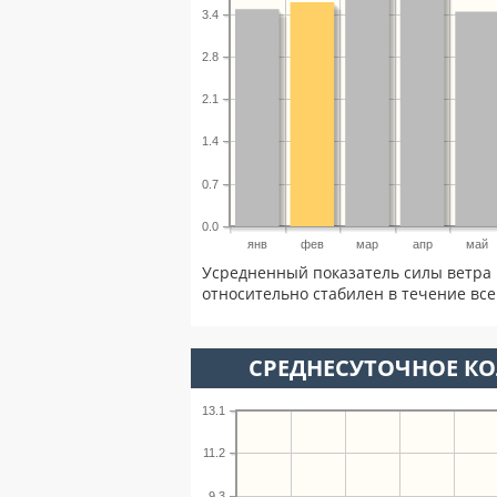
3.4
2.8
2.1
1.4
0.7
0.0
янв
фев
мар
апр
май
Усредненный показатель силы ветра 
относительно стабилен в течение всег
СРЕДНЕСУТОЧНОЕ К
13.1
11.2
9.3