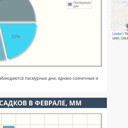
Пасмурные
дни
Leaflet
| T
21%
UNH, CSUM
аблюдаются пасмурные дни, однако солнечные и
САДКОВ В ФЕВРАЛЕ, ММ