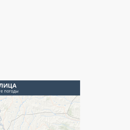
ЛИЦА
те погоды