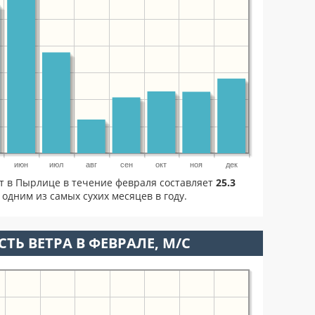
июн
июл
авг
сен
окт
ноя
дек
ет в Пырлице в течение февраля составляет
25.3
одним из самых сухих месяцев в году.
ТЬ ВЕТРА В ФЕВРАЛЕ, М/С