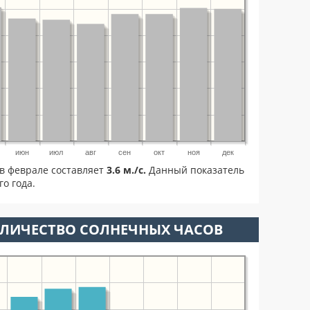
июн
июл
авг
сен
окт
ноя
дек
в феврале составляет
3.6 м./с.
Данный показатель
о года.
ОЛИЧЕСТВО СОЛНЕЧНЫХ ЧАСОВ