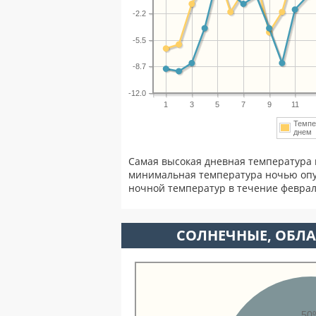
-2.2
-5.5
-8.7
-12.0
1
3
5
7
9
11
Темпе
дне
Самая высокая дневная температура 
минимальная температура ночью опу
ночной температур в течение февра
CОЛНЕЧНЫЕ, ОБЛА
50