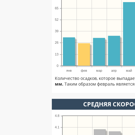
65
52
39
26
13
0
янв
фев
мар
апр
май
Количество осадков, которое выпада
мм.
Таким образом февраль является 
СРЕДНЯЯ СКОРОС
4.8
4.1