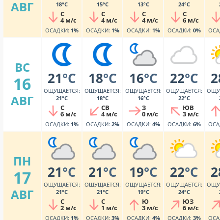
АВГ
18°C
15°C
13°C
24°C
С
С
С
С
4 м/с
4 м/с
4 м/с
6 м/с
ОСАДКИ:
1%
ОСАДКИ:
1%
ОСАДКИ:
1%
ОСАДКИ:
0%
ОСА
ВС
21
°C
18
°C
16
°C
22
°C
2
16
ОЩУЩАЕТСЯ:
ОЩУЩАЕТСЯ:
ОЩУЩАЕТСЯ:
ОЩУЩАЕТСЯ:
ОЩУ
АВГ
21°C
18°C
16°C
22°C
С
СВ
З
ЮВ
6 м/с
4 м/с
0 м/с
3 м/с
ОСАДКИ:
1%
ОСАДКИ:
2%
ОСАДКИ:
4%
ОСАДКИ:
6%
ОСА
ПН
21
°C
21
°C
19
°C
22
°C
2
17
ОЩУЩАЕТСЯ:
ОЩУЩАЕТСЯ:
ОЩУЩАЕТСЯ:
ОЩУЩАЕТСЯ:
ОЩУ
АВГ
21°C
21°C
19°C
24°C
С
С
Ю
ЮЗ
2 м/с
1 м/с
3 м/с
6 м/с
ОСАДКИ:
1%
ОСАДКИ:
3%
ОСАДКИ:
4%
ОСАДКИ:
3%
ОСА